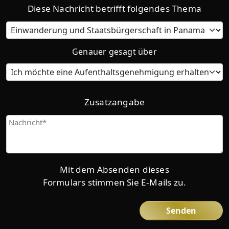
Diese Nachricht betrifft folgendes Thema
Category
Genauer gesagt über
Zusatzangabe
Give
us
more
details
Mit dem Absenden dieses
Formulars stimmen Sie E-Mails zu.