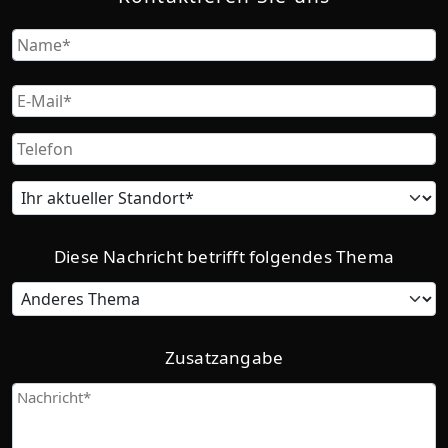
Name
Vorname
Email
Phone
Current
location
Diese Nachricht betrifft folgendes Thema
Category
Zusatzangabe
Give
us
more