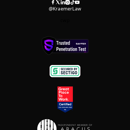
@KraemerLaw
cwp