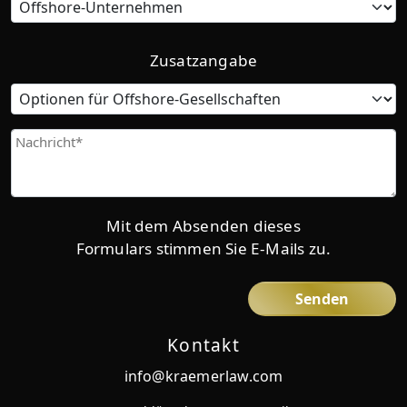
Zusatzangabe
Offshore
Corporations
Options
Give
us
more
details
Mit dem Absenden dieses
Formulars stimmen Sie E-Mails zu.
Kontakt
info@kraemerlaw.com