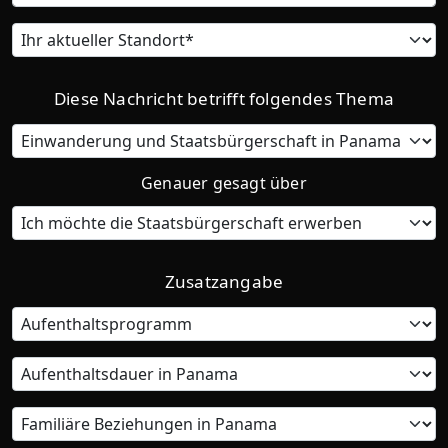
Current
location
Diese Nachricht betrifft folgendes Thema
Category
Genauer gesagt über
Zusatzangabe
Residency
Program
Time
of
residence
Family
in
ties