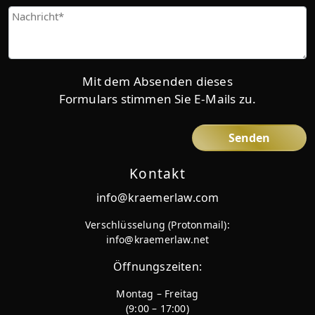
Panama
in
Give
Panama
us
more
details
Mit dem Absenden dieses
Formulars stimmen Sie E-Mails zu.
Kontakt
info@kraemerlaw.com
Verschlüsselung (Protonmail):
info@kraemerlaw.net
Öffnungszeiten:
Montag – Freitag
(9:00 – 17:00)