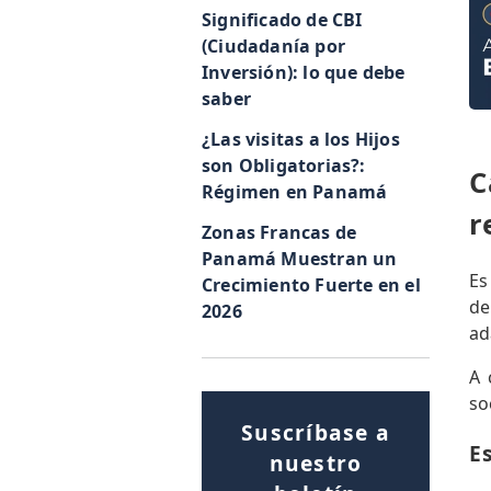
Significado de CBI
(Ciudadanía por
Inversión): lo que debe
saber
¿Las visitas a los Hijos
son Obligatorias?:
C
Régimen en Panamá
r
Zonas Francas de
Panamá Muestran un
Es
Crecimiento Fuerte en el
de
2026
ad
A 
so
Suscríbase a
E
nuestro