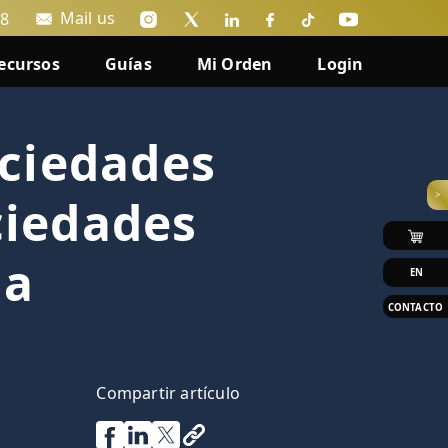
Mail us
88
ecursos
Guías
Mi Orden
Login
ociedades
>
ciedades
da
EN
CONTACTO
Compartir artículo