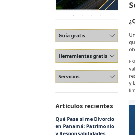
S
¿
Un
Guía gratis
qu
ob
Herramientas gratis
Es
va
re
Servicios
y 
li
Artículos recientes
Qué Pasa si me Divorcio
en Panamá: Patrimonio
y Responsabilidades