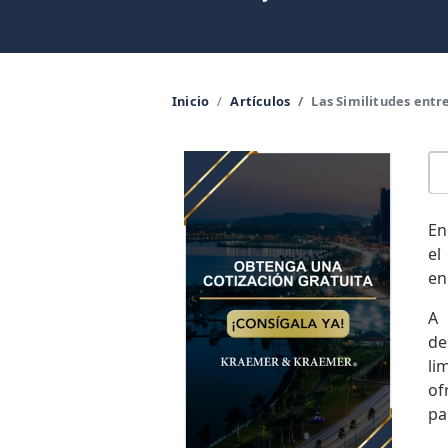
Inicio
Artículos
Las Similitudes entr
En
el
en
A 
de
li
of
pa