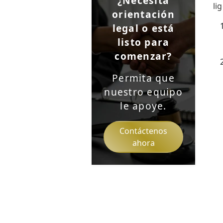
¿Necesita
li
orientación
legal o está
listo para
comenzar?
Permita que
nuestro equipo
le apoye.
Contáctenos
ahora