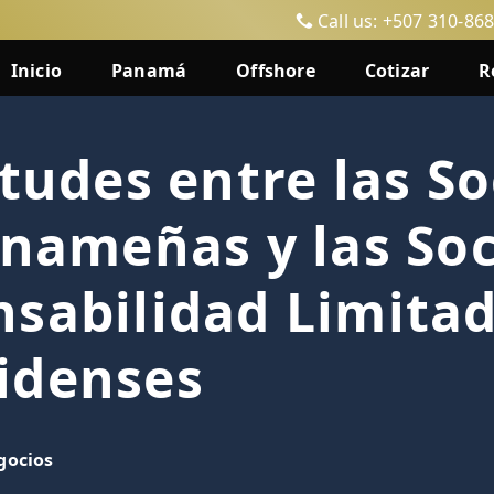
Call us: +507 310-86
Inicio
Panamá
Offshore
Cotizar
R
itudes entre las S
anameñas y las So
nsabilidad Limita
idenses
gocios