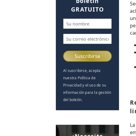
boletín
Se
GRATUITO
ac
un
Nombre
pe
(Obligatorio)
ca
Correo
electrónico
(Obligatorio)
Al suscribirse, acepta
nuestra Política de
Privacidad y el uso de su
información para la gestión
del boletín.
R
l
La
em