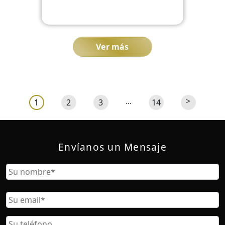
Ver más
...
>
1
2
3
14
Envíanos un Mensaje
Nombre
Nombre
Correo
Electrónico
Teléfono