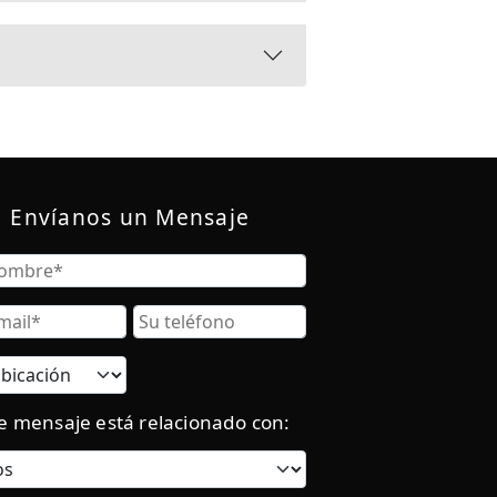
Envíanos un Mensaje
Nombre
re
Correo
Teléfono
Electrónico
Ubicación
actual:
e mensaje está relacionado con:
Categoría