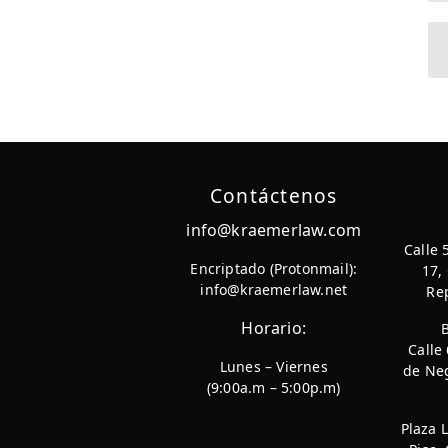
Contáctenos
info@kraemerlaw.com
Calle 
Encriptado (Protonmail):
17,
info@kraemerlaw.net
Re
Horario:
Calle
Lunes – Viernes
de Neg
(9:00a.m – 5:00p.m)
Plaza 