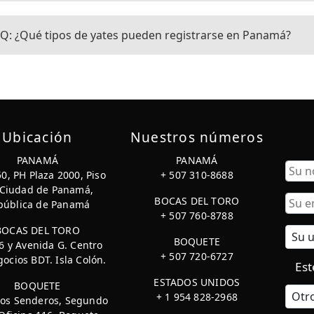
Q: ¿Qué tipos de yates pueden registrarse en Panamá?
Ubicación
Nuestros números
PANAMÁ
PANAMÁ
50, PH Plaza 2000, Piso
+ 507 310-8688
 Ciudad de Panamá,
Nomb
BOCAS DEL TORO
pública de Panamá
+ 507 760-8788
BOCAS DEL TORO
BOQUETE
 6 y Avenida G. Centro
+ 507 720-6727
ocios BDT. Isla Colón.
Est
ESTADOS UNIDOS
BOQUETE
+ 1 954 828-2968
Los Senderos, Segundo