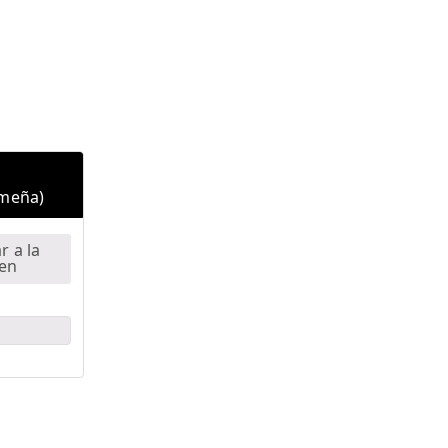
ameña)
r a la
en