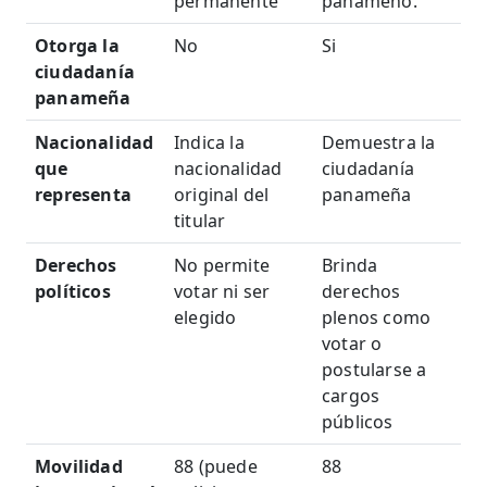
permanente
panameño.
Otorga la
No
Si
ciudadanía
panameña
Nacionalidad
Indica la
Demuestra la
que
nacionalidad
ciudadanía
representa
original del
panameña
titular
Derechos
No permite
Brinda
políticos
votar ni ser
derechos
elegido
plenos como
votar o
postularse a
cargos
públicos
Movilidad
88 (puede
88