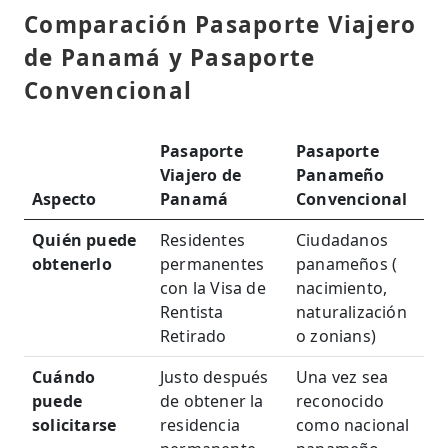
Comparación Pasaporte Viajero
de Panamá y Pasaporte
Convencional
Pasaporte
Pasaporte
Viajero de
Panameño
Aspecto
Panamá
Convencional
Quién puede
Residentes
Ciudadanos
obtenerlo
permanentes
panameños (
con la Visa de
nacimiento,
Rentista
naturalización
Retirado
o zonians)
Cuándo
Justo después
Una vez sea
puede
de obtener la
reconocido
solicitarse
residencia
como nacional