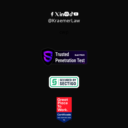
@KraemerLaw
cwp