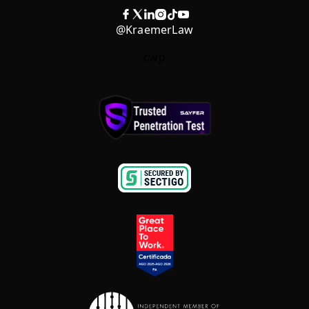
@KraemerLaw
cwp