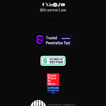
@KraemerLaw
cwp