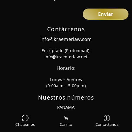
Contáctenos
info@kraemerlaw.com
Encriptado (Protonmail):
info@kraemerlaw.net
Horario:
Lunes – Viernes
(9:00a.m – 5:00p.m)
Nuestros números
PANAMÁ
+ 507 310-8688
BOCAS DEL TORO
Chatéanos
Carrito
Contáctanos
+ 507 760-8788