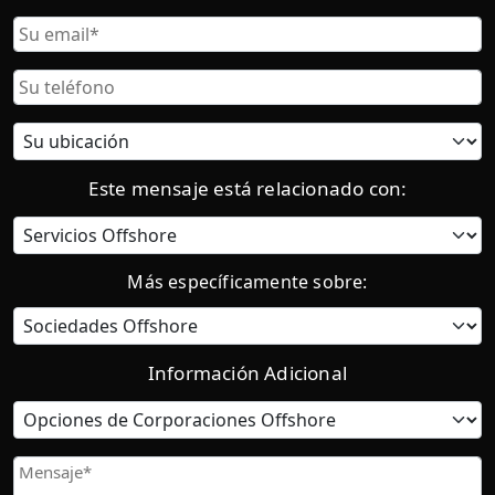
Nombre
Correo
Electrónico
Teléfono
Ubicación
actual:
Este mensaje está relacionado con:
Categoría
Más específicamente sobre:
Información Adicional
Opciones
de
Corporaciones
Mensaje
Offshore