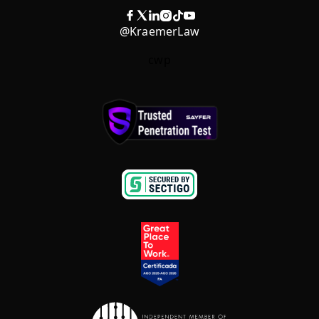
@KraemerLaw
cwp