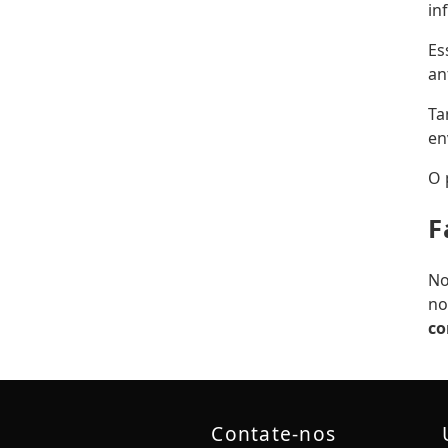
in
E
an
Ta
en
O 
F
No
no
co
Contate-nos