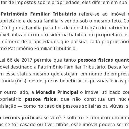
atar de impostos sobre propriedade, eles diferem em sua d
O
Patrimônio Familiar Tributário
refere-se ao imóvel
oprietário e de sua família, vivendo sob o mesmo teto. Co
 Código da Família para fins de constituição do patrimôni
óvel utilizado como residência habitual do proprietário 
 número de propriedades que possua, cada proprietário
mo Patrimônio Familiar Tributário.
Lei 66 de 2017 permite que tanto
pessoas físicas quant
óvel destinado a Patrimônio Familiar Tributário. Dessa f
m esse status mesmo que estejam em nome de empresa
 fundações), desde que os beneficiários pessoas físicas 
r outro lado, a
Moradia Principal
o imóvel utilizado c
oprietário
pessoa física,
que não constitua um núcle
gislação — como no caso de pessoas solteiras ou viúvas, s
 termos práticos:
se você é solteiro e comprou um imóve
s se for casado ou tiver filhos, esse imóvel poderá ser 