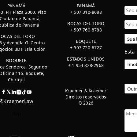
PANAMÁ
PANAMÁ
50, PH Plaza 2000, Piso
+ 507 310-8688
 Ciudad de Panamá,
Nom
BOCAS DEL TORO
pública de Panamá
+ 507 760-8788
BOCAS DEL TORO
BOQUETE
 6 y Avenida G. Centro
+ 507 720-6727
ocios BDT. Isla Colón
Esta
ESTADOS UNIDOS
BOQUETE
+ 1 954 828-2968
Los Senderos, Segundo
 Oficina 116. Boquete,
Chiriquí
Kraemer & Kraemer
Direitos reservados
@KraemerLaw
© 2026
cwp