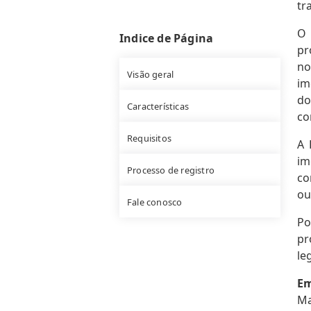
tr
Indice de Página
pr
no
Visão geral
im
do
Características
co
Requisitos
A 
im
Processo de registro
co
ou
Fale conosco
Po
pr
le
Em
Ma