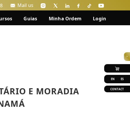
Mail us
88
ursos
Guias
Minha Ordem
Login
>
EN
ES
TÁRIO E MORADIA
CONTACT
ANAMÁ