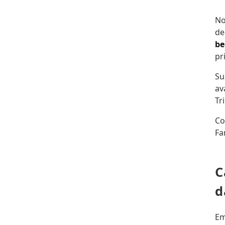
No
de
be
pr
Su
av
Tr
Co
Fa
C
d
Em