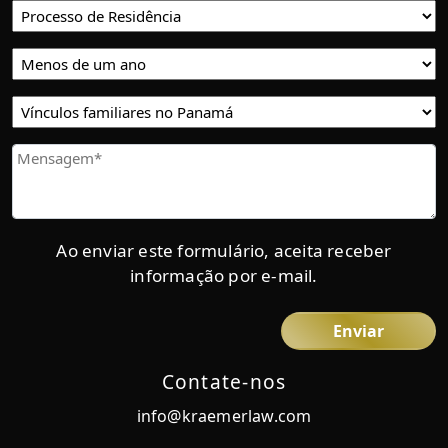
Proceso
de
Residencia
Tiempo
de
residencia
Vínculos
en
familiares
Panamá
en
Mensaje
Panamá
Ao enviar este formulário, aceita receber
informação por e-mail.
Contate-nos
info@kraemerlaw.com