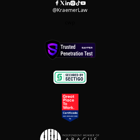
@KraemerLaw
cwp