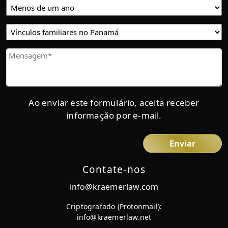
Residencia
Tiempo
de
residencia
Vínculos
en
familiares
Panamá
en
Mensaje
Panamá
Ao enviar este formulário, aceita receber
informação por e-mail.
Contate-nos
info@kraemerlaw.com
Criptografado (Protonmail):
info@kraemerlaw.net