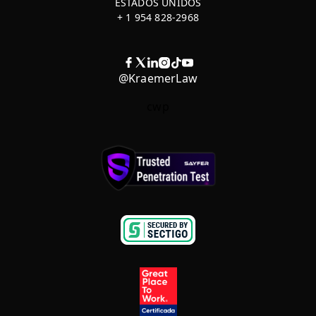
ESTADOS UNIDOS
+ 1 954 828-2968
@KraemerLaw
cwp