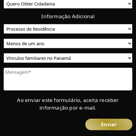
Informação Adicional
Proceso
de
Residencia
Tiempo
de
residencia
Vínculos
en
familiares
Panamá
en
Mensaje
Panamá
Ao enviar este formulário, aceita receber
informação por e-mail.