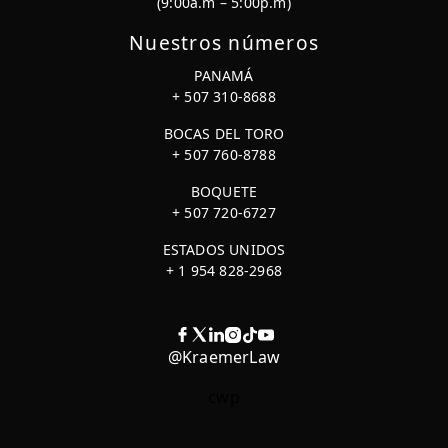
(9:00a.m – 5:00p.m)
Nuestros números
PANAMÁ
+ 507 310-8688
BOCAS DEL TORO
+ 507 760-8788
BOQUETE
+ 507 720-6727
ESTADOS UNIDOS
+ 1 954 828-2968
@KraemerLaw
cwp