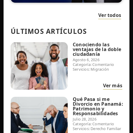
Ver todos
ÚLTIMOS ARTÍCULOS
Conociendo las
ventajas de la doble
ciudadanía
Agosto 6, 2026
Categoría:
Comentario
Servicios:
Migración
Ver más
Qué Pasa si me
Divorcio en Panamá:
Patrimonio y
Responsabilidades
Julio 28, 2026
Categoría:
Comentario
Servicios:
Derecho Familiar